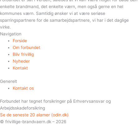
enkelte brandmand, det enkelte værn, men også gerne en hel
kommunes værn. Samtidig ønsker vi at være seriøse
sparringspartnere for de samarbejdspartnere, vi har i det daglige
virke.
Navigation
Forside
Om forbundet
Bliv frivillig
Nyheder
Kontakt
Generelt
Kontakt os
Forbundet har tegnet forsikringer på Erhvervsansvar og
Arbejdsskadeforsikring
Se de seneste 20 alamer (odin.dk)
© frivillige-brandvaern.dk – 2026
Vi bruger cookies for at kunne give dig den bedste oplevelse. Ved at