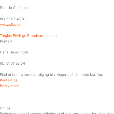
Pernille Christensen
tlf.: 22 95 47 91
www.sfbo.dk
Tinglev Frivillige Brandværnsorkester
Kontakt:
Hans Georg Roth
tlf.: 51 51 38 64
Find et brandværn nær dig og bliv klogere på de lokale kræfter.
Kontakt os
Bestyrelsen
Om os
Forbundet er sat i verden, således at vi kan være noget for både den