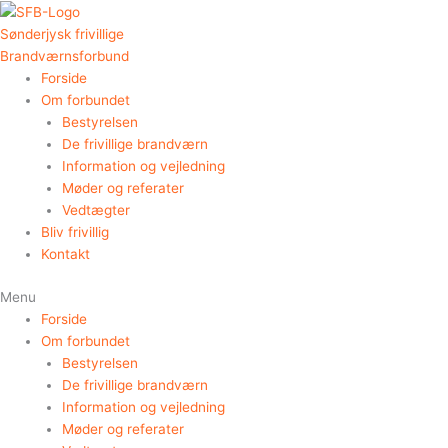
Gå
til
Sønderjysk frivillige
indholdet
Brandværnsforbund
Forside
Om forbundet
Bestyrelsen
De frivillige brandværn
Information og vejledning
Møder og referater
Vedtægter
Bliv frivillig
Kontakt
Menu
Forside
Om forbundet
Bestyrelsen
De frivillige brandværn
Information og vejledning
Møder og referater