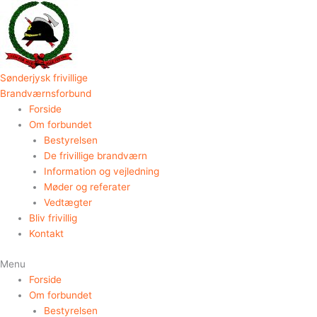
Gå
til
indholdet
Sønderjysk frivillige
Brandværnsforbund
Forside
Om forbundet
Bestyrelsen
De frivillige brandværn
Information og vejledning
Møder og referater
Vedtægter
Bliv frivillig
Kontakt
Menu
Forside
Om forbundet
Bestyrelsen